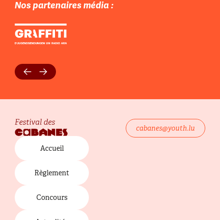
Nos partenaires média :
cabanes@youth.lu
Primary menu
Accueil
Règlement
Concours