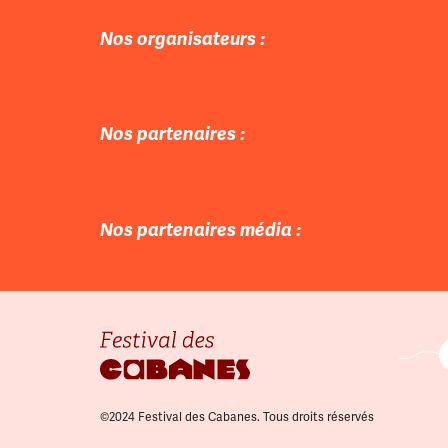
Nos organisateurs :
Nos partenaires :
Nos partenaires média :
Prima
©2024 Festival des Cabanes. Tous droits réservés